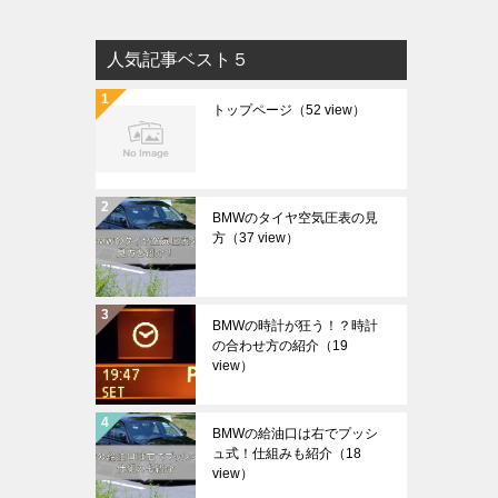
人気記事ベスト５
トップページ
（52 view）
BMWのタイヤ空気圧表の見
方
（37 view）
BMWの時計が狂う！？時計
の合わせ方の紹介
（19
view）
BMWの給油口は右でプッシ
ュ式！仕組みも紹介
（18
view）