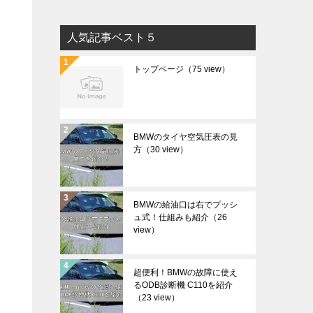
人気記事ベスト５
トップページ
（75 view）
BMWのタイヤ空気圧表の見
方
（30 view）
BMWの給油口は右でプッシ
ュ式！仕組みも紹介
（26
view）
超便利！BMWの故障に使え
るODB診断機 C110を紹介
（23 view）